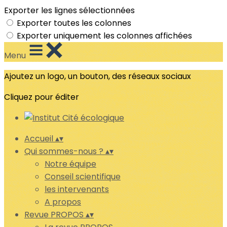
Exporter les lignes sélectionnées
Exporter toutes les colonnes
Exporter uniquement les colonnes affichées
Menu
Ajoutez un logo, un bouton, des réseaux sociaux
Cliquez pour éditer
Accueil
▴
▾
Qui sommes-nous ?
▴
▾
Notre équipe
Conseil scientifique
les intervenants
A propos
Revue PROPOS
▴
▾