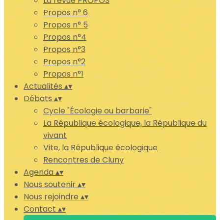
La revue PROPOS
Propos n° 6
Propos n° 5
Propos n°4
Propos n°3
Propos n°2
Propos n°1
Actualités
▴
▾
Débats
▴
▾
Cycle "Écologie ou barbarie"
La République écologique, la République du
vivant
Vite, la République écologique
Rencontres de Cluny
Agenda
▴
▾
Nous soutenir
▴
▾
Nous rejoindre
▴
▾
Contact
▴
▾