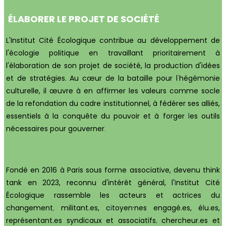
ÉLABORER
LE
PROJET
DE
SOCIÉTÉ
L'Institut Cité Écologique contribue au développement de
l'écologie politique en travaillant pr
i
oritairement à
l'élaboration de son projet de soc
i
été, la production d'idées
et de stratégies. Au cœur de la bataille pour l
'
hégémonie
culturelle, il œuvre à en affirmer les valeurs comme socle
de la refondation du cadre institutionnel, à fédérer ses alliés,
essentiels à la conquête du pouvoir et à forger
l
es outils
nécessa
i
res pour gouverner
.
Fondé en 2016 à Paris sous forme associative, devenu think
tank en 2023, reconnu d'intérêt général, l'
I
nstitut Cité
Écologique rassemble les acteurs et actrices du
·
changement
,
militant.es, c
i
toyen
nes engagé.es, é
l
u
.
es,
représentant.es syndicaux et associatifs
,
chercheur.es et