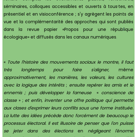
·
séminaires, colloques accessibles et ouverts à tous
tes, en
présentiel et en visioconférence ; s'y agrègent les points de
vue et la complémentarité des approches qui sont publiés
dans la revue papier «Propos pour une répub
l
ique
écologique» et diffusés dans les canaux numériques
.
«
Toute l'histoire des mouvements
sociaux le montre, il faut
très longtemps pour faire s'aligner,
même
approximativement, les manières, les valeurs, les
cultures
avec la logique des intérêts
;
ensuite repérer les amis et le
ennemis ; puis développer la fameuse
«
conscience de
classe
» ;
et enfin, inventer une offre politique qui permette
aux clases d'exprimer leurs conflits sous une forme instituée.
La lutte des idées précède donc forcément de beaucoup le
processus
électoral. Il est illusoire de penser
que l'on puisse
se
jeter
dans
des
élections
en
négligeant
l'énorme