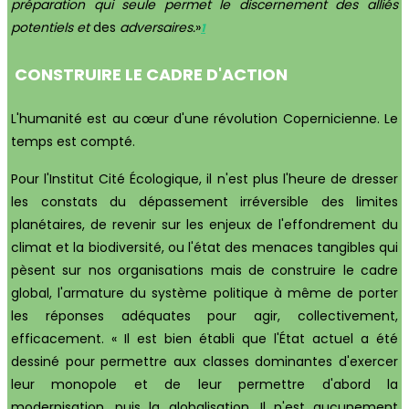
préparation
qui seule permet le discernement
des alliés
potentiels
et
des
adversaires
.
»
1
CONSTRUIRE
LE
CADRE
D'ACTION
L'humanité est au cœur d'une révolution Copernicienne. Le
temps est compté.
Pour l'Institut Cité Écologique, il n'est plus l'heure de dresser
les constats du dépassement irréversible des limites
planétaires, de revenir sur les enjeux de l'effondrement du
climat et la biodiversité, ou l'état des menaces tangibles qui
pèsent sur nos organisations mais de construire le cadre
global, l'armature du système politique à même de porter
les réponses adéquates pour agir, collectivement,
efficacement. « Il est bien établi que l'État actuel a été
dessiné pour permettre aux classes dominantes d'exercer
leur monopole et de leur permettre d'abord la
modernisation, puis la globalisation. Il n'est aucunement