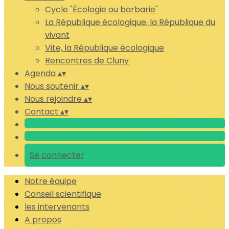
Cycle "Écologie ou barbarie"
La République écologique, la République du
vivant
Vite, la République écologique
Rencontres de Cluny
Agenda
▴
▾
Nous soutenir
▴
▾
Nous rejoindre
▴
▾
Contact
▴
▾
Se connecter
Notre équipe
Conseil scientifique
les intervenants
A propos