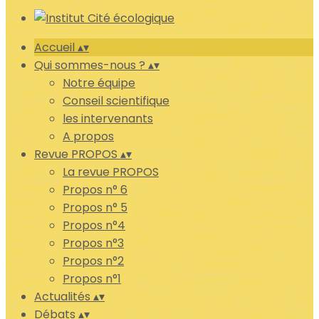
Accueil
▴
▾
Qui sommes-nous ?
▴
▾
Notre équipe
Conseil scientifique
les intervenants
A propos
Revue PROPOS
▴
▾
La revue PROPOS
Propos n° 6
Propos n° 5
Propos n°4
Propos n°3
Propos n°2
Propos n°1
Actualités
▴
▾
Débats
▴
▾