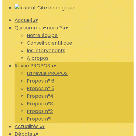
Accueil
▴
▾
Qui sommes-nous ?
▴
▾
Notre équipe
Conseil scientifique
les intervenants
A propos
Revue PROPOS
▴
▾
La revue PROPOS
Propos n° 6
Propos n° 5
Propos n°4
Propos n°3
Propos n°2
Propos n°1
Actualités
▴
▾
Débats
▴
▾