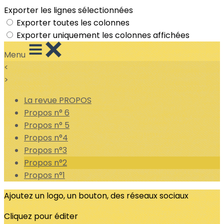
Exporter les lignes sélectionnées
Exporter toutes les colonnes
Exporter uniquement les colonnes affichées
Menu
<
>
La revue PROPOS
Propos n° 6
Propos n° 5
Propos n°4
Propos n°3
Propos n°2
Propos n°1
Ajoutez un logo, un bouton, des réseaux sociaux
Cliquez pour éditer