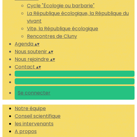
Cycle "Écologie ou barbarie"
La République écologique, la République du
vivant
Vite, la République écologique
Rencontres de Cluny
Agenda
▴
▾
Nous soutenir
▴
▾
Nous rejoindre
▴
▾
Contact
▴
▾
Se connecter
Notre équipe
Conseil scientifique
les intervenants
A propos