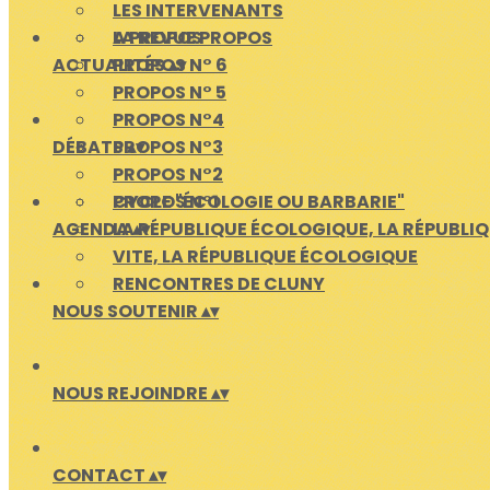
LES INTERVENANTS
A PROPOS
LA REVUE PROPOS
ACTUALITÉS
PROPOS N° 6
▴
▾
PROPOS N° 5
PROPOS N°4
DÉBATS
PROPOS N°3
▴
▾
PROPOS N°2
PROPOS N°1
CYCLE "ÉCOLOGIE OU BARBARIE"
AGENDA
LA RÉPUBLIQUE ÉCOLOGIQUE, LA RÉPUBLI
▴
▾
VITE, LA RÉPUBLIQUE ÉCOLOGIQUE
RENCONTRES DE CLUNY
NOUS SOUTENIR
▴
▾
NOUS REJOINDRE
▴
▾
CONTACT
▴
▾