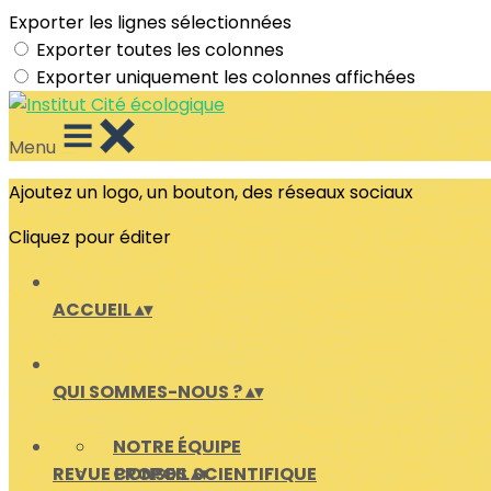
Exporter les lignes sélectionnées
Exporter toutes les colonnes
Exporter uniquement les colonnes affichées
Menu
Ajoutez un logo, un bouton, des réseaux sociaux
Cliquez pour éditer
ACCUEIL
▴
▾
QUI SOMMES-NOUS ?
▴
▾
NOTRE ÉQUIPE
REVUE PROPOS
CONSEIL SCIENTIFIQUE
▴
▾